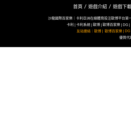
首頁
遊戲介紹
遊戲下
沙龍國際百家樂｜卡利亞洲在線體育投注歐博平台第一品
卡利
|
卡利系統
|
歐博
|
歐博百家樂
|
DG
|
|
DG
友站連結：
歐博
歐博百家樂
優質代