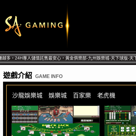
4H專人儲值託售最安心，黃金俱樂部-九州娛樂城-天下球版-天下球板沙龍
遊戲介紹
GAME INFO
沙龍娛樂城
娛樂城
百家樂
老虎機