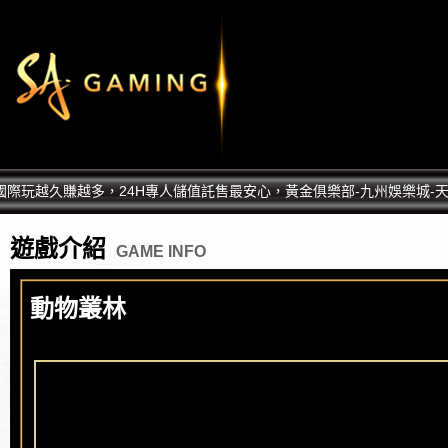
越久賺越多，24H專人儲值託售最安心，黃金俱樂部-九州娛樂城-天下球版-
遊戲介紹
GAME INFO
動物叢林