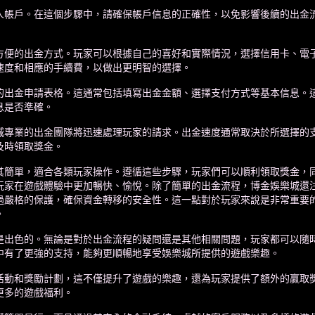
人帳戶。在這個步驟中，請確保帳戶信息的正確性，以免影響後續的出金
方便的出金方式。玩家可以根據自己的喜好和實際情況，選擇信用卡、電
速度和相應的手續費，以做出更明智的選擇。
的出金申請表格。這通常包括填寫出金金額、選擇支付方式等基本信息。
息是否準確。
城專業的出金團隊將迅速處理玩家的請求。出金速度通常取決於所選擇的
及時領取獎金。
其簡單，適合各類玩家操作。遵循這些步驟，玩家們可以順利領取獎金，
玩家在遊戲體驗中更加暢快、愉悅。除了簡單的出金流程，博金娛樂城還
過嚴格的保護，確保資金轉移的安全性。這一點對於玩家來說是非常重要
。
是出色的。無論是對於出金流程的疑問還是其他相關問題，玩家都可以隨
中有了更強的支持，能夠更順暢地享受娛樂城所提供的遊戲樂趣。
活動和獎勵計劃，這不僅提升了遊戲的樂趣，還為玩家提供了額外的贏取
更多的遊戲福利。