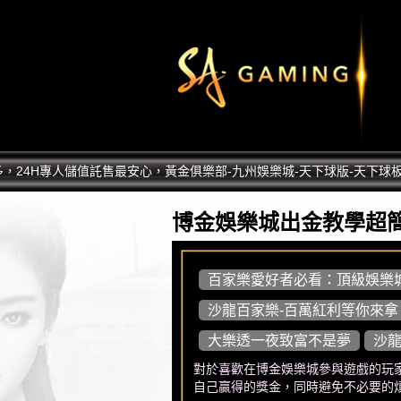
專人儲值託售最安心，黃金俱樂部-九州娛樂城-天下球版-天下球板沙龍代理線
博金娛樂城出金教學超
百家樂愛好者必看：頂級娛樂
沙龍百家樂-百萬紅利等你來拿
大樂透一夜致富不是夢
沙
對於喜歡在博金娛樂城參與遊戲的玩
自己贏得的獎金，同時避免不必要的