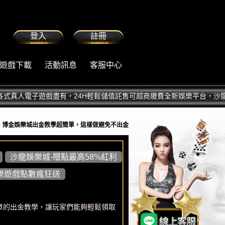
登入
註冊
遊戲下載
活動訊息
客服中心
有，24H輕鬆儲值託售可超商繳費全新娛樂平台，沙龍國際百家樂，骰寶、輪
8
9
10
>
博金娛樂城出金教學超簡單，這樣做避免不出金
沙龍娛樂城-贈點最高58%紅利
樂遊戲點數瘋狂送
單的出金教學，讓玩家們能夠輕鬆領取