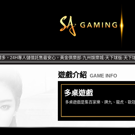
H專人儲值託售最安心，黃金俱樂部-九州娛樂城-天下球版-天下球板沙龍代
遊戲介紹
GAME INFO
多桌遊戲
多桌遊戲是集百家樂、牌九、龍虎、歐冠