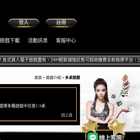
登入
註冊
遊戲下載
活動訊息
客服中心
戲盡有，24H輕鬆儲值託售可超商繳費全新娛樂平台，沙龍國際百家樂，骰寶
8
9
10
首頁
>
遊戲介紹
>
多桌遊戲
擇多種遊戲中任意1-3桌
回上頁