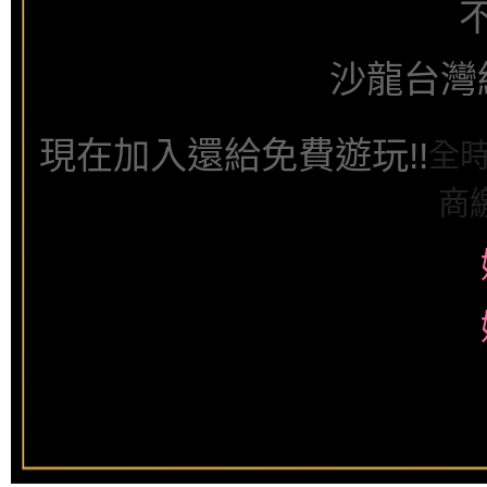
沙龍台灣
現在加入還給免費遊玩!!
全
商