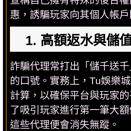
惠，誘騙玩家向其個人帳戶
1. 高額返水與儲
詐騙代理常打出「儲千送千
的口號。實務上，Tu娛樂
計算，以確保平台與玩家的
了吸引玩家進行第一筆大額
這些代理便會消失無蹤。