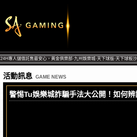
最安心，黃金俱樂部-九州娛樂城-天下球版-天下球板沙龍代理線上遊戲精心
活動訊息
GAME NEWS
警惕Tu娛樂城詐騙手法大公開！如何