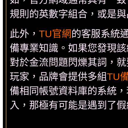
規則的英數字組合，或是與
此外，
TU官網
的客服系統
備專業知識。如果您發現該
對於金流問題閃爍其詞，就
玩家，品牌會提供多組
TU
備相同帳號資料庫的系統，
入，那極有可能是遇到了假