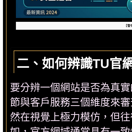
【警
二、如何辨識TU官
要分辨一個網站是否為真實
節與客戶服務三個維度來審
然在視覺上極力模仿，但往
如，官方網域通常具有一致