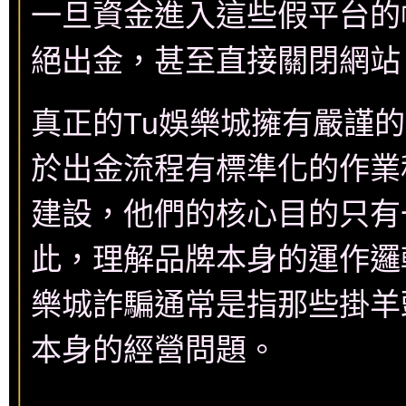
一旦資金進入這些假平台的
絕出金，甚至直接關閉網站
真正的Tu娛樂城擁有嚴謹
於出金流程有標準化的作業
建設，他們的核心目的只有
此，理解品牌本身的運作邏
樂城詐騙通常是指那些掛羊
本身的經營問題。