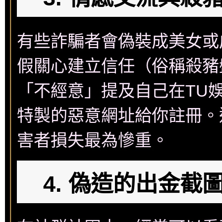
有些詐騙者會偽裝成美女或
假關心建立信任（俗稱殺豬
「不經意」提及自己在TU
特製的惡意網址給你註冊。
害者損失最為慘重。
4. 偽造的出金截