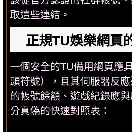
取這些連結。
正規TU娛樂網頁
一個安全的TU備用網頁應
頭符號），且其伺服器反應
的帳號餘額、遊戲紀錄應與
分真偽的快速對照表：