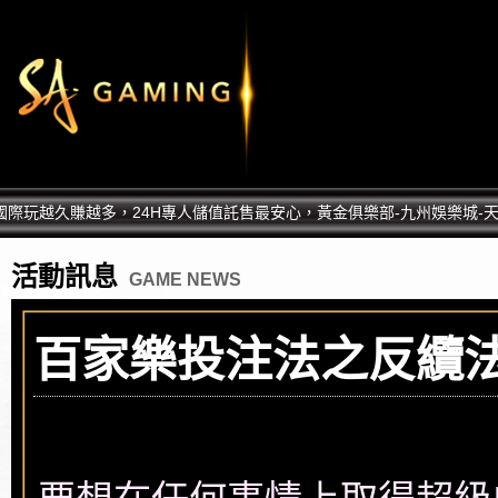
久賺越多，24H專人儲值託售最安心，黃金俱樂部-九州娛樂城-天下球版-
活動訊息
GAME NEWS
百家樂投注法之反纜法