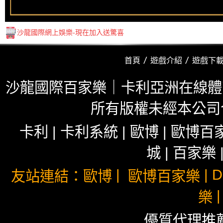
沙龍國際網上娛樂-現在加入送驚喜
首頁
遊戲介紹
遊戲下
沙龍國際百家樂｜卡利亞洲在線體育
所有版權未經本公司
卡利
|
卡利系統
|
歐博
|
歐博百
城
|
百家樂
|
|
D
友站連結：
歐博
歐博百家樂
樂
優質代理推