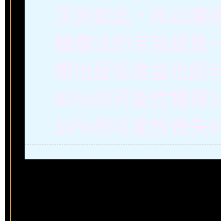
正因如此，所以纜
種纜法的宗旨感覺
哪怕是低收益也認
90%的可能性獲得
10%的可能性喪失