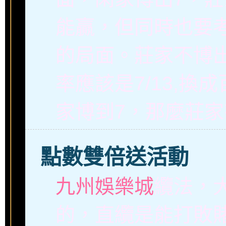
能贏，但同時也要
的局面。莊家不博出
率應該是7/13,換
家博到7，那麼莊家
點數雙倍送活動
九州娛樂城
纜法，
的，直纜是能打敗